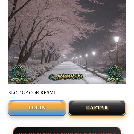
SLOT GACOR RESMI
LOGIN
DAFTAR