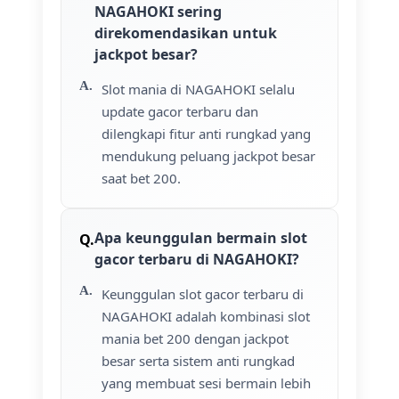
NAGAHOKI sering
direkomendasikan untuk
jackpot besar?
Slot mania di NAGAHOKI selalu
update gacor terbaru dan
dilengkapi fitur anti rungkad yang
mendukung peluang jackpot besar
saat bet 200.
Apa keunggulan bermain slot
gacor terbaru di NAGAHOKI?
Keunggulan slot gacor terbaru di
NAGAHOKI adalah kombinasi slot
mania bet 200 dengan jackpot
besar serta sistem anti rungkad
yang membuat sesi bermain lebih