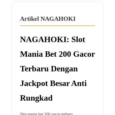
Artikel NAGAHOKI
NAGAHOKI: Slot
Mania Bet 200 Gacor
Terbaru Dengan
Jackpot Besar Anti
Rungkad
Slot mania bet 200 gacor terbaru