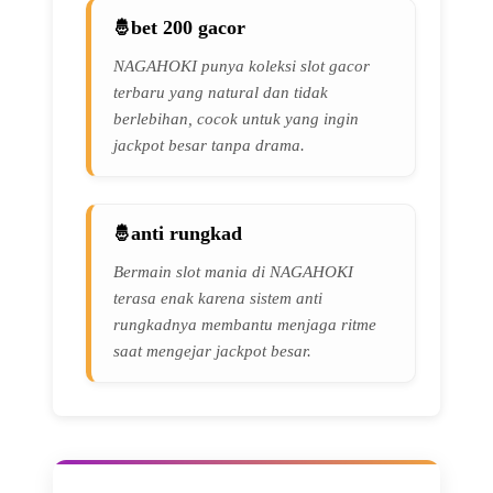
bet 200 gacor
NAGAHOKI punya koleksi slot gacor
terbaru yang natural dan tidak
berlebihan, cocok untuk yang ingin
jackpot besar tanpa drama.
anti rungkad
Bermain slot mania di NAGAHOKI
terasa enak karena sistem anti
rungkadnya membantu menjaga ritme
saat mengejar jackpot besar.