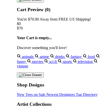
Cart Preview (0)
You're
$70.00
Away from
FREE US Shipping!
$0
$70
Your Cart is empty...
Discover something you'll love!
animals
anime
drinks
fantasy
food
funny
movies
sci-fi
sports
television
vintage
Shop Designs
New Tees on Sale
Newest Designers
Tag Directory
Artist Collections