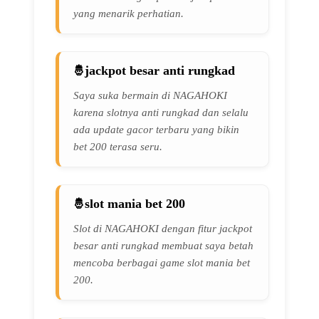
yang menarik perhatian.
jackpot besar anti rungkad
Saya suka bermain di NAGAHOKI
karena slotnya anti rungkad dan selalu
ada update gacor terbaru yang bikin
bet 200 terasa seru.
slot mania bet 200
Slot di NAGAHOKI dengan fitur jackpot
besar anti rungkad membuat saya betah
mencoba berbagai game slot mania bet
200.