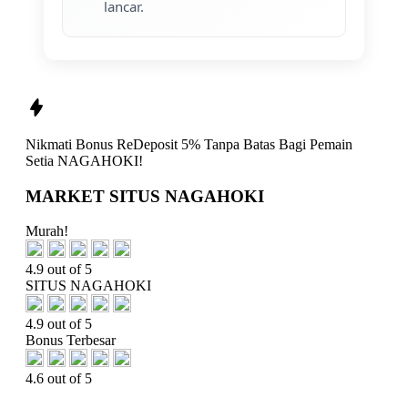
lancar.
Nikmati
Bonus ReDeposit 5% Tanpa Batas
Bagi Pemain
Setia
NAGAHOKI!
MARKET SITUS NAGAHOKI
Murah!
4.9 out of 5
SITUS NAGAHOKI
4.9 out of 5
Bonus Terbesar
4.6 out of 5