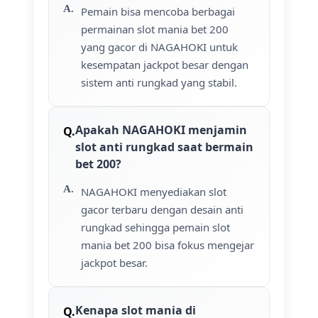
Pemain bisa mencoba berbagai
permainan slot mania bet 200
yang gacor di NAGAHOKI untuk
kesempatan jackpot besar dengan
sistem anti rungkad yang stabil.
Apakah NAGAHOKI menjamin
slot anti rungkad saat bermain
bet 200?
NAGAHOKI menyediakan slot
gacor terbaru dengan desain anti
rungkad sehingga pemain slot
mania bet 200 bisa fokus mengejar
jackpot besar.
Kenapa slot mania di